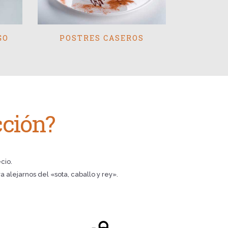
GO
POSTRES CASEROS
cción?
cio.
lejarnos del «sota, caballo y rey».