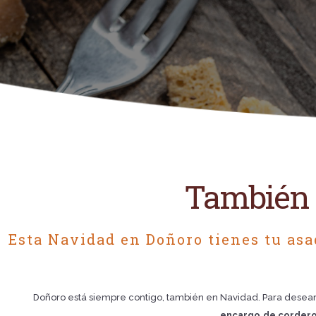
También e
Esta Navidad en Doñoro tienes tu asa
Doñoro está siempre contigo, también en Navidad. Para deseart
encargo,de cordero,