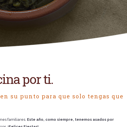
na por ti.
 en su punto para que solo tengas que
nes familiares.
Este año, como siempre, tenemos asados por
tros.
¡Felices Fiestas!